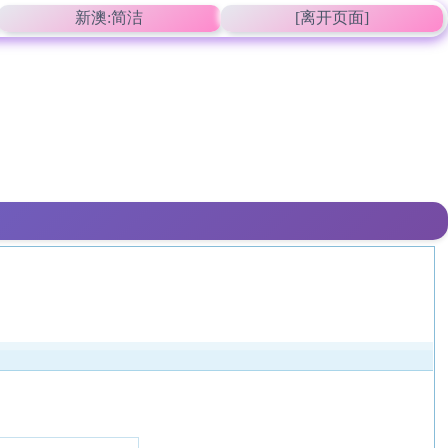
新澳:简洁
[离开页面]