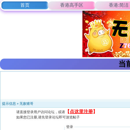
首页
香港高手区
香港:简洁
当
提示信息 »
无敌猪哥
【
点这里注册
】
请直接登录用户访问论坛，或请
如果您已注册,请先登录论坛即可游览帖子
登录