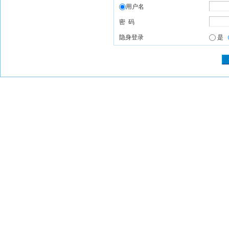
用户名
密 码
隐身登录
是