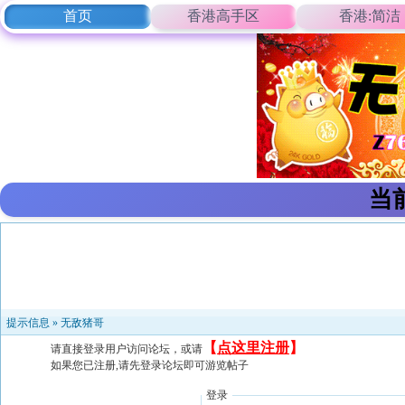
首页
香港高手区
香港:简洁
当
提示信息 »
无敌猪哥
【
点这里注册
】
请直接登录用户访问论坛，或请
如果您已注册,请先登录论坛即可游览帖子
登录