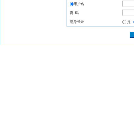
用户名
密 码
隐身登录
是