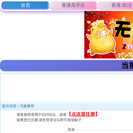
首页
香港高手区
香港:简洁
当
提示信息 »
无敌猪哥
【
点这里注册
】
请直接登录用户访问论坛，或请
如果您已注册,请先登录论坛即可游览帖子
登录