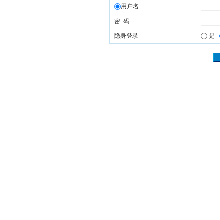
用户名
密 码
隐身登录
是