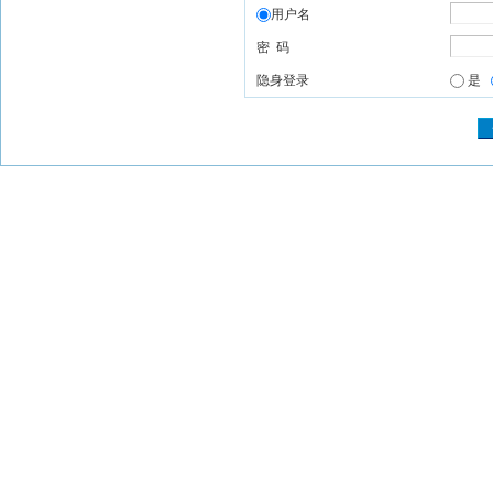
用户名
密 码
隐身登录
是