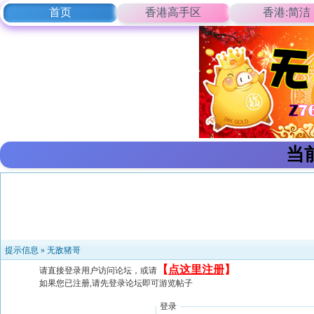
首页
香港高手区
香港:简洁
当
提示信息 »
无敌猪哥
【
点这里注册
】
请直接登录用户访问论坛，或请
如果您已注册,请先登录论坛即可游览帖子
登录