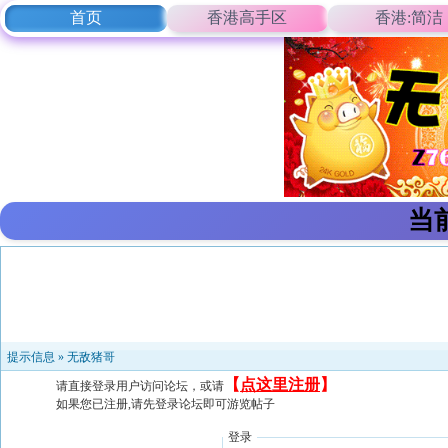
首页
香港高手区
香港:简洁
当
提示信息 »
无敌猪哥
【
点这里注册
】
请直接登录用户访问论坛，或请
如果您已注册,请先登录论坛即可游览帖子
登录