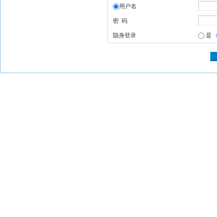
用户名
密 码
隐身登录
是