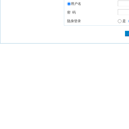
用户名
密 码
隐身登录
是