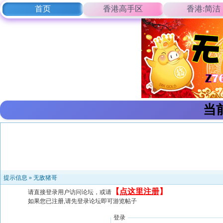
首页
香港高手区
香港:简洁
当
提示信息 »
无敌猪哥
【
点这里注册
】
请直接登录用户访问论坛，或请
如果您已注册,请先登录论坛即可游览帖子
登录