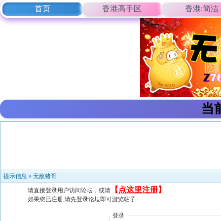
首页
香港高手区
香港:简洁
当
提示信息 »
无敌猪哥
【
点这里注册
】
请直接登录用户访问论坛，或请
如果您已注册,请先登录论坛即可游览帖子
登录