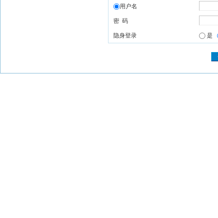
用户名
密 码
隐身登录
是