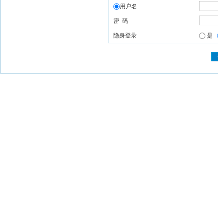
用户名
密 码
隐身登录
是