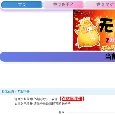
首页
香港高手区
香港:简洁
当
提示信息 »
无敌猪哥
【
点这里注册
】
请直接登录用户访问论坛，或请
如果您已注册,请先登录论坛即可游览帖子
登录