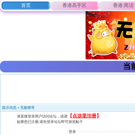
首页
香港高手区
香港:简洁
当
提示信息 »
无敌猪哥
【
点这里注册
】
请直接登录用户访问论坛，或请
如果您已注册,请先登录论坛即可游览帖子
登录