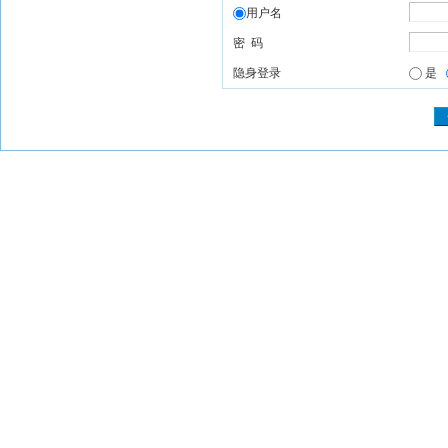
用户名
密 码
隐身登录
是