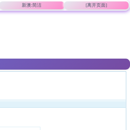
新澳:简洁
[离开页面]