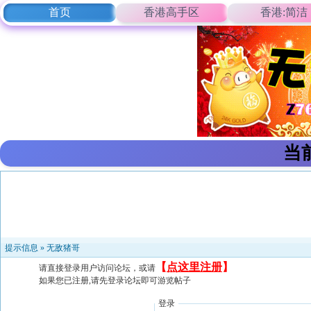
首页
香港高手区
香港:简洁
当
提示信息 »
无敌猪哥
【
点这里注册
】
请直接登录用户访问论坛，或请
如果您已注册,请先登录论坛即可游览帖子
登录