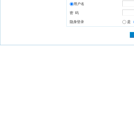
用户名
密 码
隐身登录
是