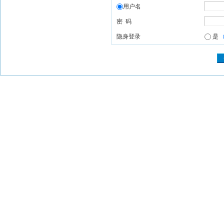
用户名
密 码
隐身登录
是