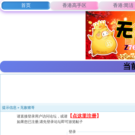
首页
香港高手区
香港:简洁
当
提示信息 »
无敌猪哥
【
点这里注册
】
请直接登录用户访问论坛，或请
如果您已注册,请先登录论坛即可游览帖子
登录