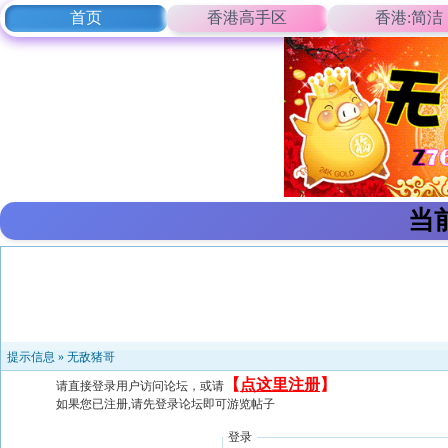
首页
香港高手区
香港:简洁
当
提示信息 »
无敌猪哥
【
点这里注册
】
请直接登录用户访问论坛，或请
如果您已注册,请先登录论坛即可游览帖子
登录