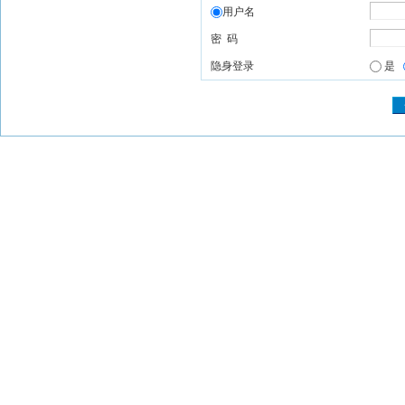
用户名
密 码
隐身登录
是