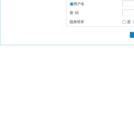
用户名
密 码
隐身登录
是