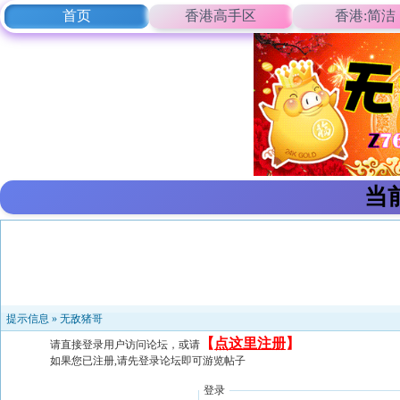
首页
香港高手区
香港:简洁
当
提示信息 »
无敌猪哥
【
点这里注册
】
请直接登录用户访问论坛，或请
如果您已注册,请先登录论坛即可游览帖子
登录