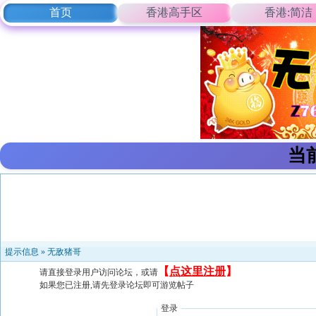
首页
香港高手区
香港:简洁
当
提示信息 »
无敌猪哥
【
点这里注册
】
请直接登录用户访问论坛，或请
如果您已注册,请先登录论坛即可游览帖子
登录