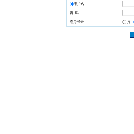
用户名
密 码
隐身登录
是