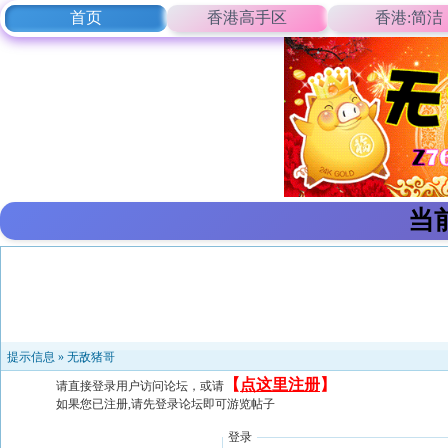
首页
香港高手区
香港:简洁
当
提示信息 »
无敌猪哥
【
点这里注册
】
请直接登录用户访问论坛，或请
如果您已注册,请先登录论坛即可游览帖子
登录