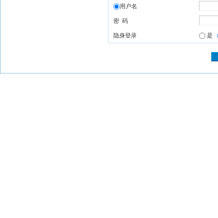
用户名
密 码
隐身登录
是