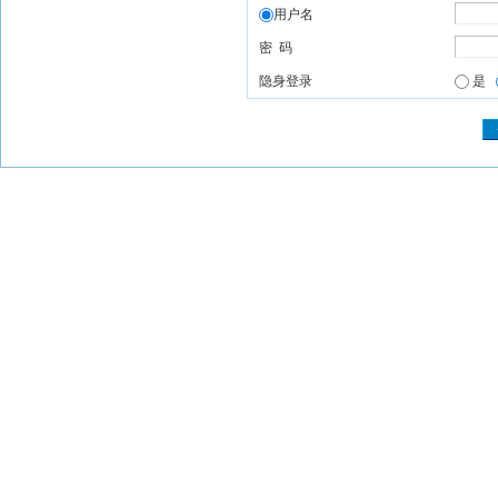
用户名
密 码
隐身登录
是