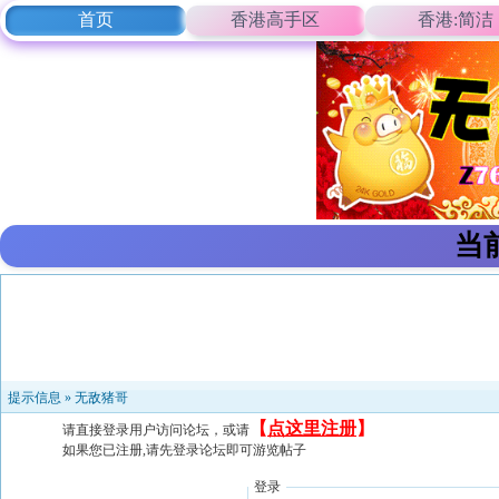
首页
香港高手区
香港:简洁
当
提示信息 »
无敌猪哥
【
点这里注册
】
请直接登录用户访问论坛，或请
如果您已注册,请先登录论坛即可游览帖子
登录