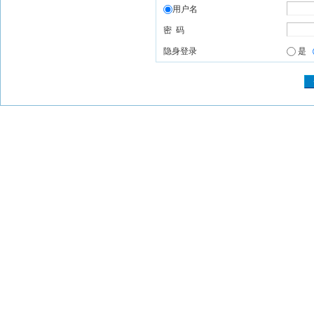
用户名
密 码
隐身登录
是