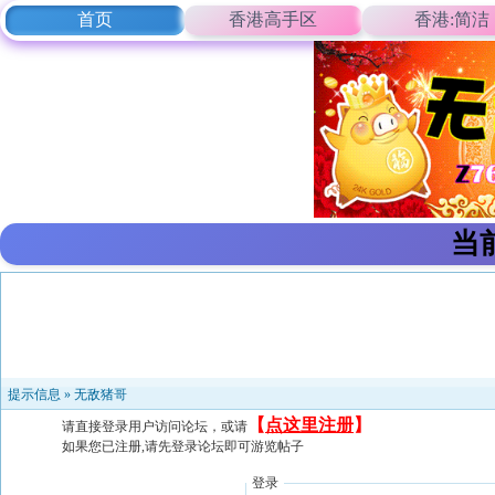
首页
香港高手区
香港:简洁
当
提示信息 »
无敌猪哥
【
点这里注册
】
请直接登录用户访问论坛，或请
如果您已注册,请先登录论坛即可游览帖子
登录