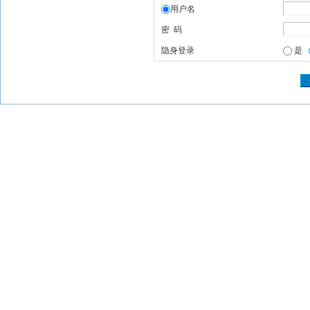
用户名
密 码
隐身登录
是