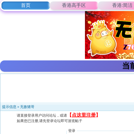
首页
香港高手区
香港:简洁
当
提示信息 »
无敌猪哥
【
点这里注册
】
请直接登录用户访问论坛，或请
如果您已注册,请先登录论坛即可游览帖子
登录