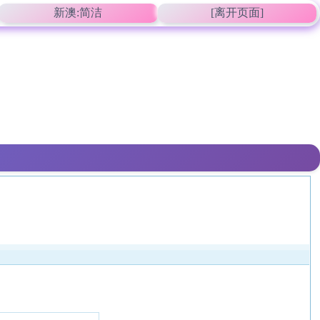
新澳:简洁
[离开页面]