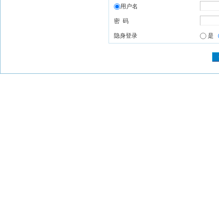
用户名
密 码
隐身登录
是