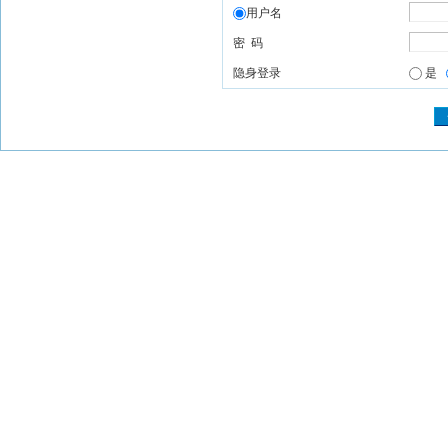
用户名
密 码
隐身登录
是