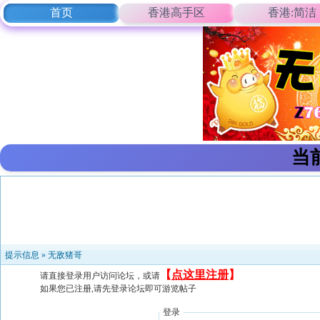
首页
香港高手区
香港:简洁
当
提示信息 »
无敌猪哥
【
点这里注册
】
请直接登录用户访问论坛，或请
如果您已注册,请先登录论坛即可游览帖子
登录