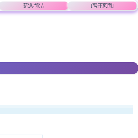
新澳:简洁
[离开页面]