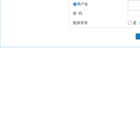
用户名
密 码
隐身登录
是