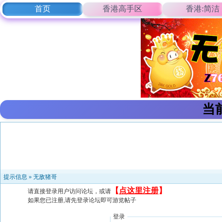
首页
香港高手区
香港:简洁
当
提示信息 »
无敌猪哥
【
点这里注册
】
请直接登录用户访问论坛，或请
如果您已注册,请先登录论坛即可游览帖子
登录