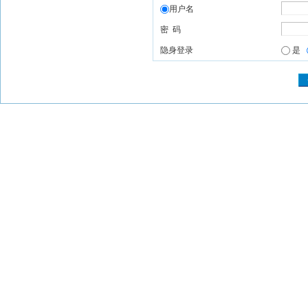
用户名
密 码
隐身登录
是