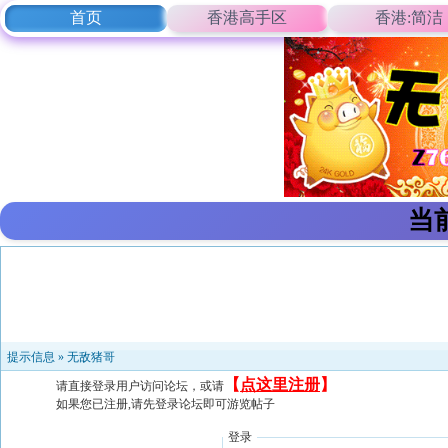
首页
香港高手区
香港:简洁
当
提示信息 »
无敌猪哥
【
点这里注册
】
请直接登录用户访问论坛，或请
如果您已注册,请先登录论坛即可游览帖子
登录