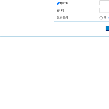
用户名
密 码
隐身登录
是