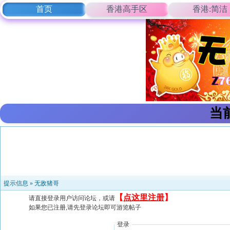
首页
香港高手区
香港:简洁
当
提示信息 »
无敌猪哥
【
点这里注册
】
请直接登录用户访问论坛，或请
如果您已注册,请先登录论坛即可游览帖子
登录