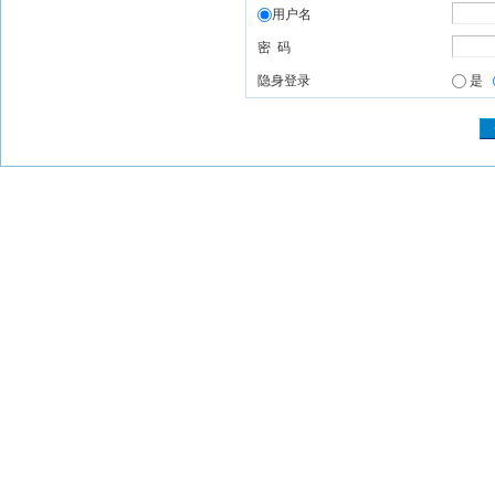
用户名
密 码
隐身登录
是