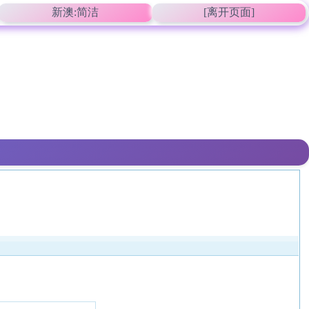
新澳:简洁
[离开页面]