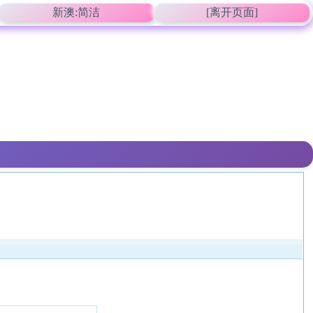
新澳:简洁
[离开页面]