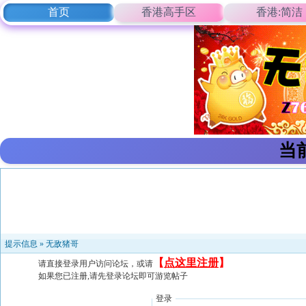
首页
香港高手区
香港:简洁
当
提示信息 »
无敌猪哥
【
点这里注册
】
请直接登录用户访问论坛，或请
如果您已注册,请先登录论坛即可游览帖子
登录