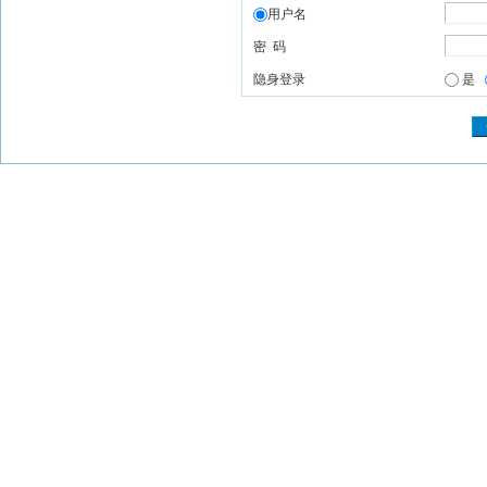
用户名
密 码
隐身登录
是