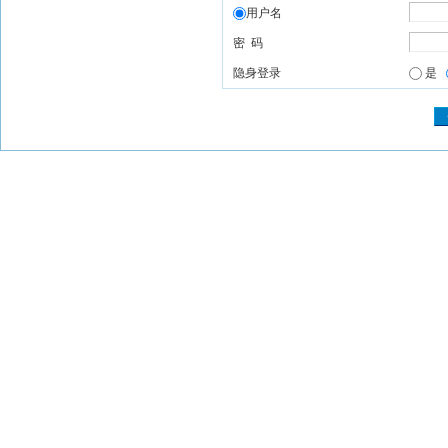
用户名
密 码
隐身登录
是