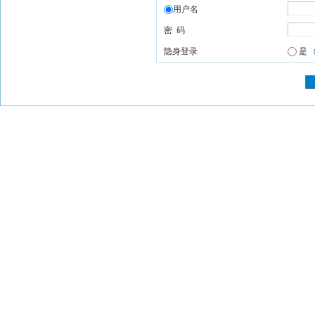
用户名
密 码
隐身登录
是