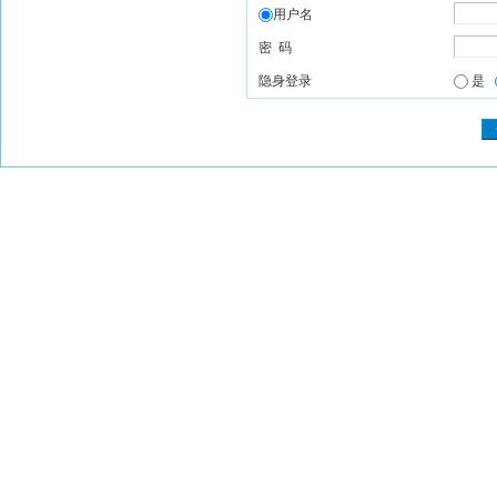
用户名
密 码
隐身登录
是