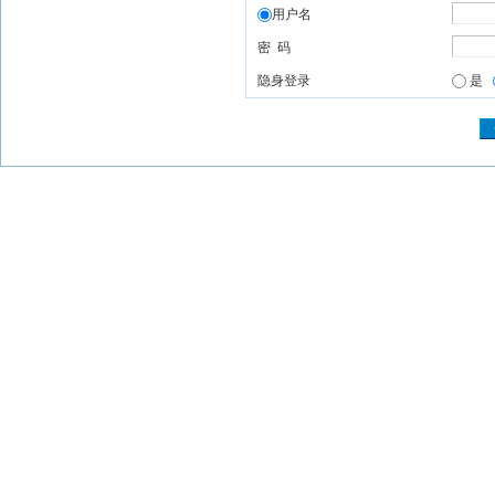
用户名
密 码
隐身登录
是