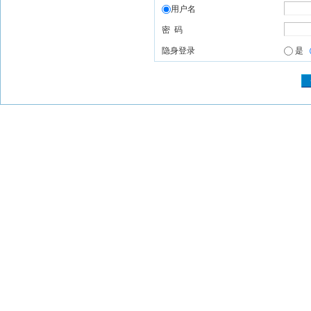
用户名
密 码
隐身登录
是