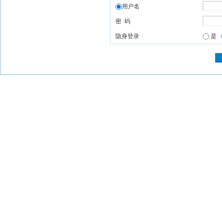
用户名
密 码
隐身登录
是