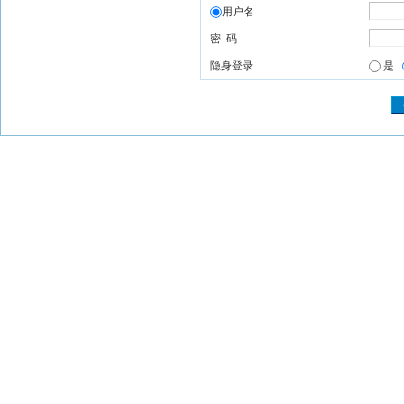
用户名
密 码
隐身登录
是