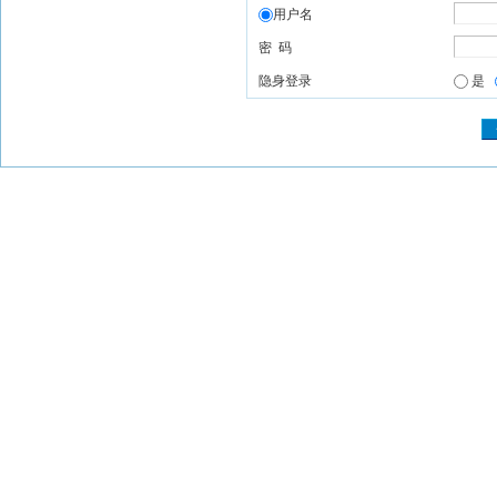
用户名
密 码
隐身登录
是