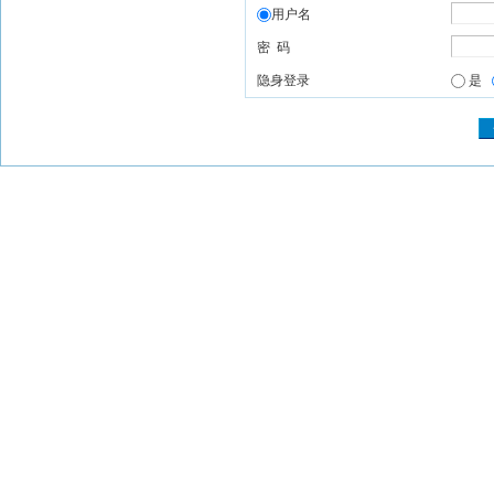
用户名
密 码
隐身登录
是