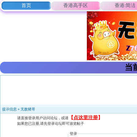
首页
香港高手区
香港:简洁
当
提示信息 »
无敌猪哥
【
点这里注册
】
请直接登录用户访问论坛，或请
如果您已注册,请先登录论坛即可游览帖子
登录