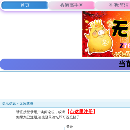
首页
香港高手区
香港:简洁
当
提示信息 »
无敌猪哥
【
点这里注册
】
请直接登录用户访问论坛，或请
如果您已注册,请先登录论坛即可游览帖子
登录