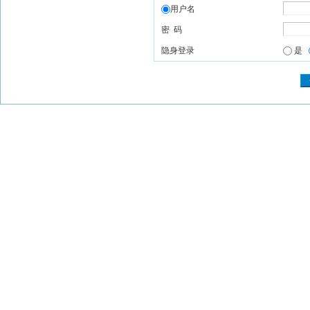
用户名
密 码
隐身登录
是