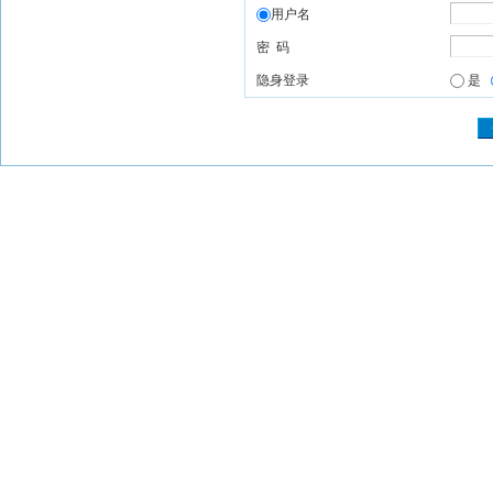
用户名
密 码
隐身登录
是