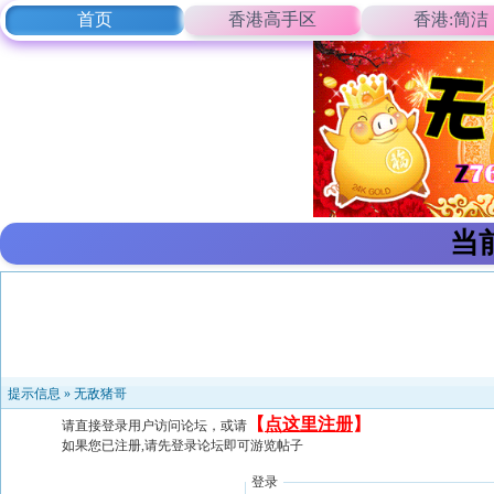
首页
香港高手区
香港:简洁
当
提示信息 »
无敌猪哥
【
点这里注册
】
请直接登录用户访问论坛，或请
如果您已注册,请先登录论坛即可游览帖子
登录