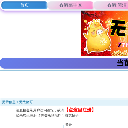
首页
香港高手区
香港:简洁
当
提示信息 »
无敌猪哥
【
点这里注册
】
请直接登录用户访问论坛，或请
如果您已注册,请先登录论坛即可游览帖子
登录