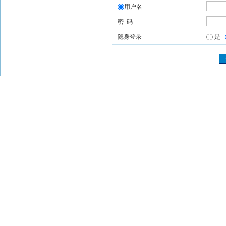
用户名
密 码
隐身登录
是