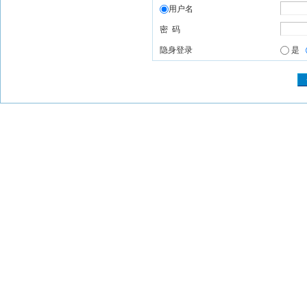
用户名
密 码
隐身登录
是