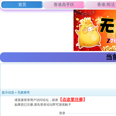
首页
香港高手区
香港:简洁
当
提示信息 »
无敌猪哥
【
点这里注册
】
请直接登录用户访问论坛，或请
如果您已注册,请先登录论坛即可游览帖子
登录