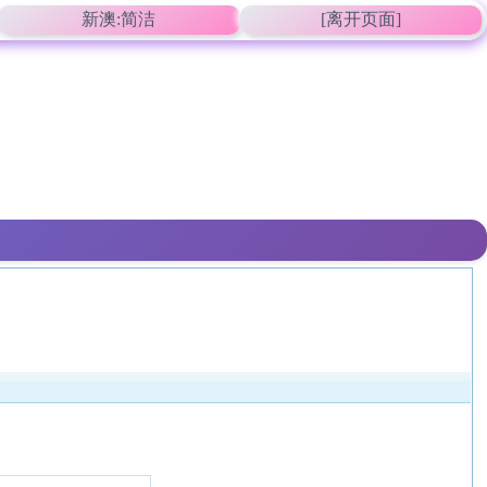
新澳:简洁
[离开页面]