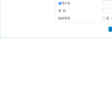
用户名
密 码
隐身登录
是