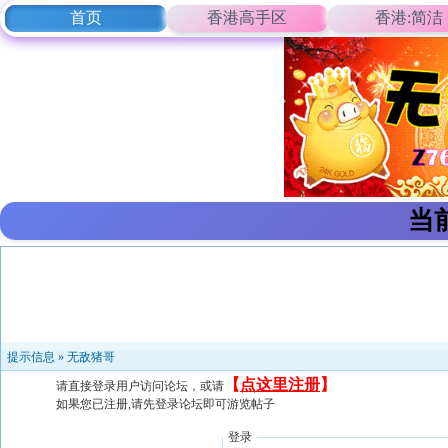
首页
香港高手区
香港:简洁
当
提示信息 »
无敌猪哥
【
点这里注册
】
请直接登录用户访问论坛，或请
如果您已注册,请先登录论坛即可游览帖子
登录