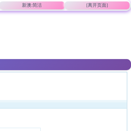
新澳:简洁
[离开页面]