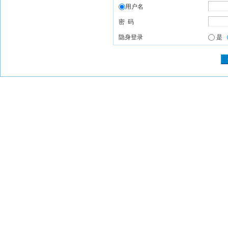
用户名
密 码
隐身登录
是