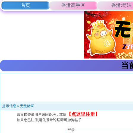
首页
香港高手区
香港:简洁
当
提示信息 »
无敌猪哥
【
点这里注册
】
请直接登录用户访问论坛，或请
如果您已注册,请先登录论坛即可游览帖子
登录