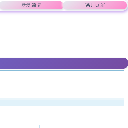
新澳:简洁
[离开页面]