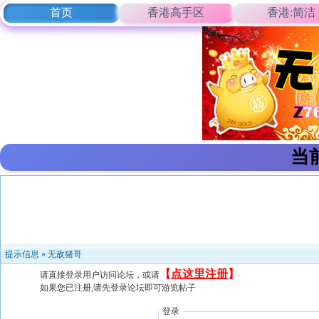
首页
香港高手区
香港:简洁
当
提示信息 »
无敌猪哥
【
点这里注册
】
请直接登录用户访问论坛，或请
如果您已注册,请先登录论坛即可游览帖子
登录