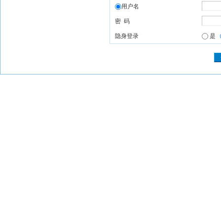
用户名
密 码
隐身登录
是